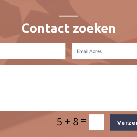
Contact zoeken
=
5 + 8
Verze