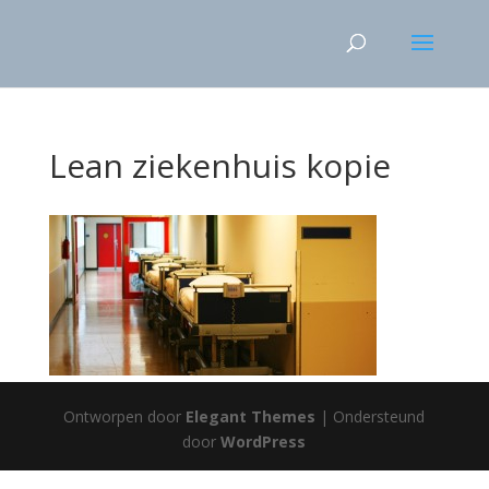
Lean ziekenhuis kopie
Ontworpen door
Elegant Themes
| Ondersteund
door
WordPress